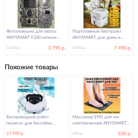
Фотоловушка для охоты
Портативный биотуалет
ANYSMART F200 ночное
ANYSMART, для дома и
видение, объектив 17 мм
дачи, 20 литров, компактный
3 790 р.
7 490 р.
3 900 р.
9 990 р.
Похожие товары
Беспроводной робот
Массажер EMS для ног
пылесос для бассейна
электрический ANYSMART
ANYSMART, PZO-18
коврик 8 режимов
650 р.
27 990 р.
690 р.
(KD531424)