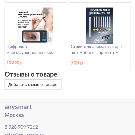
Цифровой
Стики для ароматизатора
многофункциональный
автомобиля с ароматом,
микроскоп для ушей с ЖК-
освежитель в машину
700 р.
10 890 р.
экраном ANYSMART N1
ANYSMART, 10 сменных
стиков
Отзывы о товаре
Добавить отзыв о товаре
anysmart
Москва
8 926 909 7262