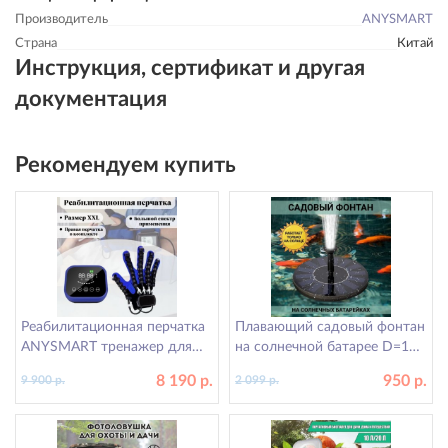
Производитель
ANYSMART
Страна
Китай
Инструкция, сертификат и другая
документация
Рекомендуем купить
Реабилитационная перчатка
Плавающий садовый фонтан
ANYSMART тренажер для
на солнечной батарее D=16
пальцев рук, правая рука XXL
см ANYSMART
8 190 р.
950 р.
9 900 р.
2 099 р.