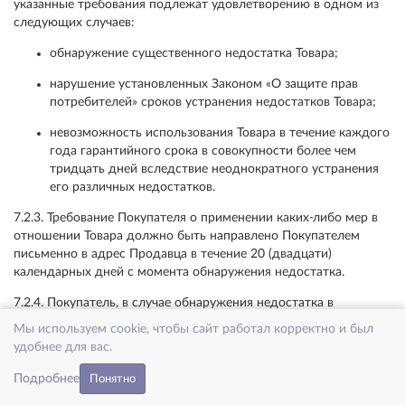
указанные требования подлежат удовлетворению в одном из
следующих случаев:
обнаружение существенного недостатка Товара;
нарушение установленных Законом «О защите прав
потребителей» сроков устранения недостатков Товара;
невозможность использования Товара в течение каждого
года гарантийного срока в совокупности более чем
тридцать дней вследствие неоднократного устранения
его различных недостатков.
7.2.3. Требование Покупателя о применении каких-либо мер в
отношении Товара должно быть направлено Покупателем
письменно в адрес Продавца в течение 20 (двадцати)
календарных дней с момента обнаружения недостатка.
7.2.4. Покупатель, в случае обнаружения недостатка в
основном Товаре, имеет право на замену Товара в целом, т.е.
Мы используем cookie, чтобы сайт работал корректно и был
совокупность составных частей, составляющих Товар, а также
удобнее для вас.
его принадлежности.
Подробнее
Понятно
7.2.5. Основной срок для замены Товара, когда его недостатки