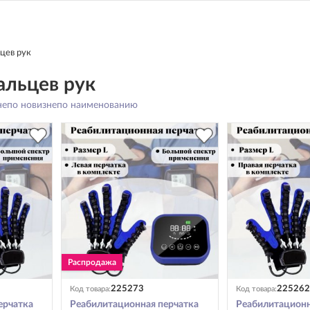
цев рук
альцев рук
не
по новизне
по наименованию
225273
225262
Код товара:
Код товара:
ерчатка
Реабилитационная перчатка
Реабилитационн