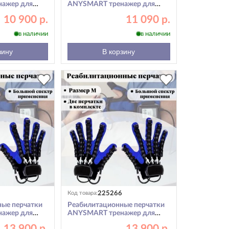
ажер для
ANYSMART тренажер для
вая рука L
пальцев рук, правая рука XL
10 900 р.
11 090 р.
в наличии
в наличии
зину
В корзину
225266
Код товара:
ые перчатки
Реабилитационные перчатки
ажер для
ANYSMART тренажер для
ая и правая
пальцев рук, левая и правая
13 900 р.
13 900 р.