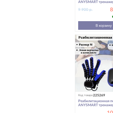
ANYSMART тренаже
пальцев рук, правая 
8
9 900 р.
В корзину
225269
Код товара:
Реабилитационная п
ANYSMART тренаже
пальцев рук, левая р
10