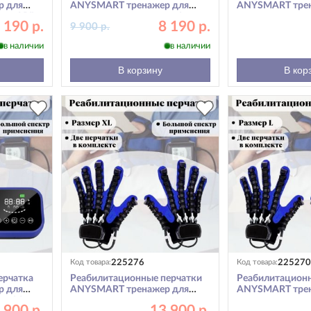
р для
ANYSMART тренажер для
ANYSMART трен
рука XXL
пальцев рук, левая рука L
пальцев рук, пра
 190 р.
8 190 р.
9 900 р.
в наличии
в наличии
В корзину
В кор
225276
225270
Код товара:
Код товара:
ерчатка
Реабилитационные перчатки
Реабилитационн
р для
ANYSMART тренажер для
ANYSMART трен
ука M
пальцев рук, левая и правая
пальцев рук, лев
 900 р.
13 900 р.