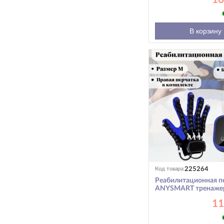
В корзину
225264
Код товара:
Реабилитационная п
ANYSMART тренаже
пальцев рук, правая 
11