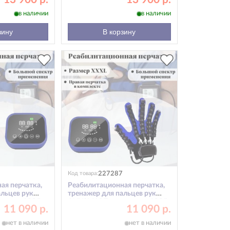
руки M
в наличии
в наличии
зину
В корзину
227287
Код товара:
ая перчатка,
Реабилитационная перчатка,
льцев рук
тренажер для пальцев рук
я рука XXXL
ANYSMART, правая рука XXXL
11 090 р.
11 090 р.
нет в наличии
нет в наличии