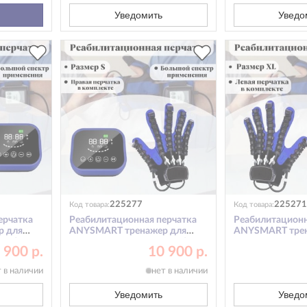
Уведомить
Уведо
225277
225271
Код товара:
Код товара:
ерчатка
Реабилитационная перчатка
Реабилитационн
р для
ANYSMART тренажер для
ANYSMART трен
ука S
пальцев рук, правая рука S
пальцев рук, лев
 900 р.
10 900 р.
т в наличии
нет в наличии
Уведомить
Уведо