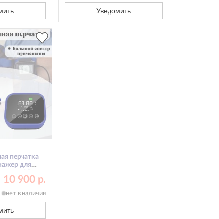
мить
Уведомить
ая перчатка
ажер для
ая рука XL
10 900 р.
нет в наличии
мить