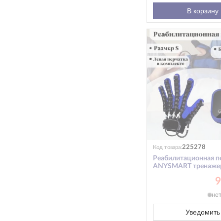
В корзину
225278
Код товара:
Реабилитационная п
ANYSMART тренаже
пальцев рук, левая р
9
не
Уведомить