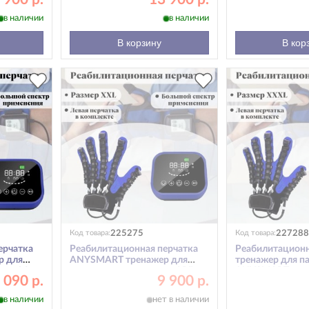
руки XL
руки L
в наличии
в наличии
В корзину
В кор
225275
227288
Код товара:
Код товара:
ерчатка
Реабилитационная перчатка
Реабилитационн
р для
ANYSMART тренажер для
тренажер для па
рука M
пальцев рук, левая рука XXL
ANYSMART, лева
 090 р.
9 900 р.
в наличии
нет в наличии