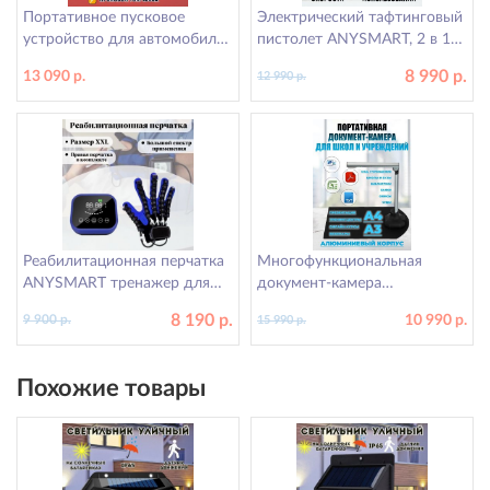
Портативное пусковое
Электрический тафтинговый
устройство для автомобиля
пистолет ANYSMART, 2 в 1
ANYSMART 26800 мАч
ворсовый и петельный
8 990 р.
13 090 р.
12 990 р.
4000A
Реабилитационная перчатка
Многофункциональная
ANYSMART тренажер для
документ-камера
пальцев рук, правая рука XXL
ANYSMART, для школ и
8 190 р.
10 990 р.
9 900 р.
15 990 р.
учреждений 12 Мп
Похожие товары