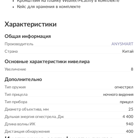
Кронштейн на планку Weaver/Picatiny в комплекте
Кейс для хранения в комплекте
Характеристики
Общая информация
Производитель
ANYSMART
Страна
Китай
Основные характеристики нивелира
Увеличение
8
Дополнительно
Тип оружия
огнестрел
Тип прицела
ночного видения
Тип прибора
прицел
Диаметр объектива, мм
25
Дульная энергия огнестрела, Дж
4 400
Длина волны ИК
940
Дистанция обнаружения
400