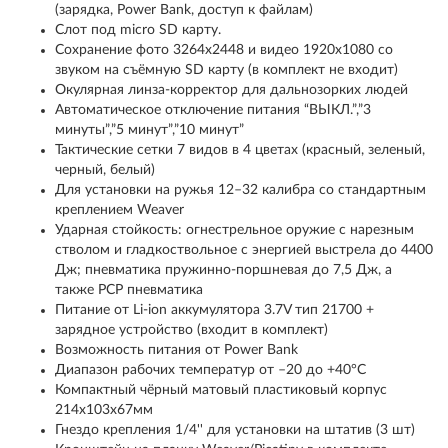
(зарядка, Power Bank, доступ к файлам)
Слот под micro SD карту.
Сохранение фото 3264х2448 и видео 1920x1080 со
звуком на съёмную SD карту (в комплект не входит)
Окулярная линза-корректор для дальнозорких людей
Автоматическое отключение питания “ВЫКЛ.”,”3
минуты”,”5 минут”,”10 минут”
Тактические сетки 7 видов в 4 цветах (красный, зеленый,
черный, белый)
Для установки на ружья 12–32 калибра со стандартным
креплением Weaver
Ударная стойкость: огнестрельное оружие с нарезным
стволом и гладкоствольное с энергией выстрела до 4400
Дж; пневматика пружинно-поршневая до 7,5 Дж, а
также РСР пневматика
Питание от Li-ion аккумулятора 3.7V тип 21700 +
зарядное устройство (входит в комплект)
Возможность питания от Power Bank
Диапазон рабочих температур от –20 до +40°С
Компактный чёрный матовый пластиковый корпус
214х103х67мм
Гнездо крепления 1/4'' для установки на штатив (3 шт)