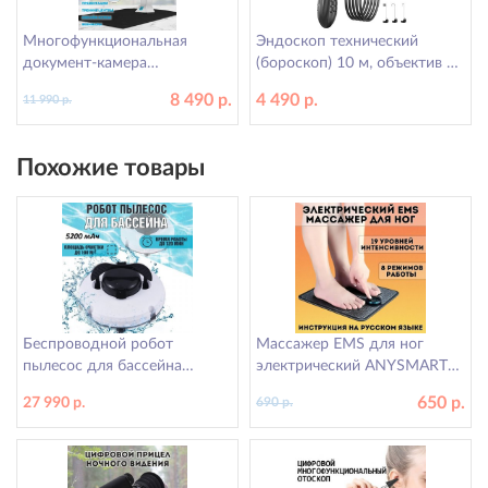
Многофункциональная
Эндоскоп технический
документ-камера
(бороскоп) 10 м, объектив 8
ANYSMART для школ и
мм, P100 ANYSMART
8 490 р.
4 490 р.
11 990 р.
учреждений 8 Мп
Похожие товары
Беспроводной робот
Массажер EMS для ног
пылесос для бассейна
электрический ANYSMART
ANYSMART, PZO-18
коврик 8 режимов
650 р.
27 990 р.
690 р.
(KD531424)