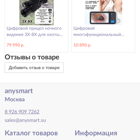
Цифровой прицел ночного
Цифровой
видения 3Х-8Х для охоты
многофункциональный
ANYSMART
микроскоп для ушей с ЖК-
79 990 р.
10 890 р.
экраном ANYSMART N1
Отзывы о товаре
Добавить отзыв о товаре
anysmart
Москва
8 926 909 7262
sales@anysmart.su
Каталог товаров
Информация