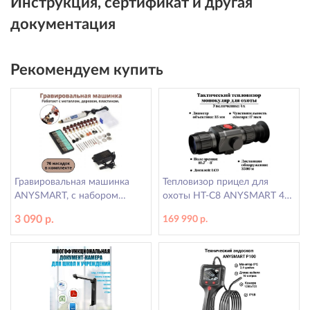
Инструкция, сертификат и другая
документация
Рекомендуем купить
Гравировальная машинка
Тепловизор прицел для
ANYSMART, с набором
охоты HT-C8 ANYSMART 4х,
насадок JD5202, 76
35 мм, обнаружение до 3500
3 090 р.
169 990 р.
предметов
м