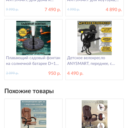
ANYSMART, для дома и
ANYSMART для ноутбука,
дачи, 20 литров, компактный
регулировка высоты и угла
7 490 р.
4 890 р.
9 990 р.
4 990 р.
наклона, бежевый
Плавающий садовый фонтан
Детское велокресло
на солнечной батарее D=16
ANYSMART, переднее, с
см ANYSMART
поручнем безопасности
950 р.
4 490 р.
2 099 р.
Похожие товары