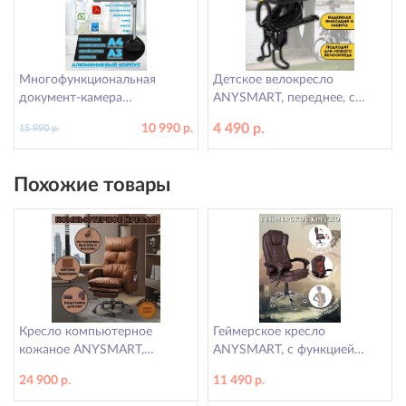
Многофункциональная
Детское велокресло
документ-камера
ANYSMART, переднее, с
ANYSMART, для школ и
поручнем безопасности
4 490 р.
10 990 р.
15 990 р.
учреждений 12 Мп
Похожие товары
Кресло компьютерное
Геймерское кресло
кожаное ANYSMART,
ANYSMART, с функцией
коричневое
массажа спины, коричневое
24 900 р.
11 490 р.