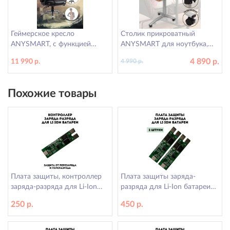
Геймерское кресло
Столик прикроватный
ANYSMART, с функцией
ANYSMART для ноутбука,
массажа спины, черное
регулировка высоты и угла
4 890 р.
11 990 р.
4 990 р.
наклона, бежевый
Похожие товары
Плата защиты, контроллер
Плата защиты заряда-
заряда-разряда для Li-Ion
разряда для Li-Ion батареи
батареи (PCM) ANYSMART
(PCM) ANYSMART, 2 шт
250 р.
450 р.
7,4В 2А