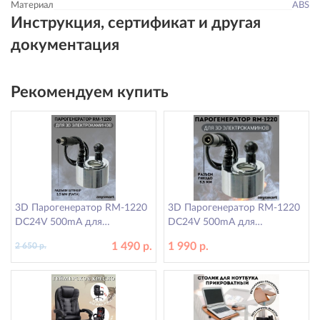
Материал
ABS
Инструкция, сертификат и другая
документация
Рекомендуем купить
3D Парогенератор RM-1220
3D Парогенератор RM-1220
DC24V 500mA для
DC24V 500mA для
электрокаминов RealFlame,
электрокаминов RealFlame,
1 490 р.
1 990 р.
2 650 р.
разъем штекер 3,5 мм
разъем гнездо ANYSMART
ANYSMART