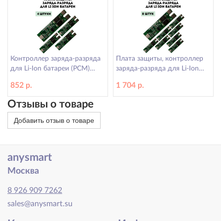
Контроллер заряда-разряда
Плата защиты, контроллер
для Li-Ion батареи (PCM)
заряда-разряда для Li-Ion
ANYSMART, 4 шт
батареи (PCM) ANYSMART, 8
852 р.
1 704 р.
шт
Отзывы о товаре
Добавить отзыв о товаре
anysmart
Москва
8 926 909 7262
sales@anysmart.su