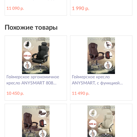
пальцев рук, правая рука XL
v2 80w, с защитой от
1 990 р.
11 090 р.
перегрева
Похожие товары
Геймерское эргономичное
Геймерское кресло
кресло ANYSMART 808
ANYSMART, с функцией
черное
массажа спины, коричневое
10 450 р.
11 490 р.