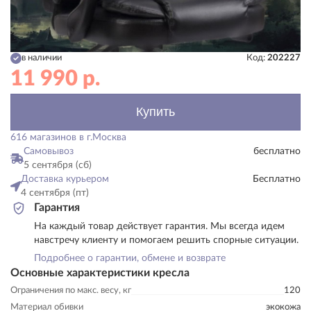
в наличии
Код:
202227
11 990
р.
Купить
616 магазинов в г.Москва
Самовывоз
бесплатно
5 сентября (сб)
Доставка курьером
Бесплатно
4 сентября (пт)
Гарантия
На каждый товар действует гарантия. Мы всегда идем
навстречу клиенту и помогаем решить спорные ситуации.
Подробнее о гарантии, обмене и возврате
Основные характеристики кресла
Ограничения по макс. весу, кг
120
Материал обивки
экокожа