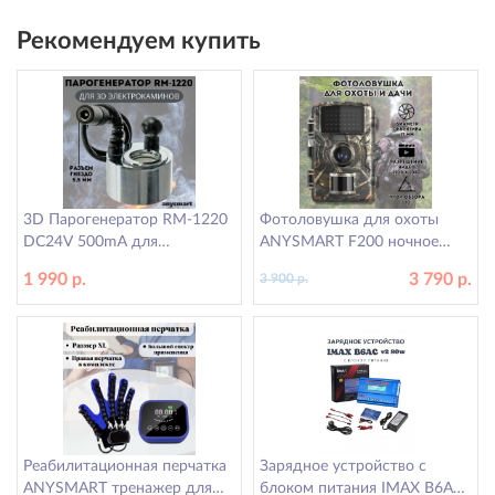
Рекомендуем купить
3D Парогенератор RM-1220
Фотоловушка для охоты
DC24V 500mA для
ANYSMART F200 ночное
электрокаминов RealFlame,
видение, объектив 17 мм
1 990 р.
3 790 р.
3 900 р.
разъем гнездо ANYSMART
Реабилитационная перчатка
Зарядное устройство с
ANYSMART тренажер для
блоком питания IMAX B6AC